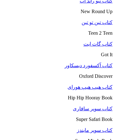
کتاب نیو راند آپ
New Round Up
کتاب تین تو تین
Teen 2 Teen
کتاب گات ایت
Got It
کتاب آکسفورد دیسکاور
Oxford Discover
کتاب هیپ هیپ هورای
Hip Hip Hooray Book
کتاب سوپر سافاری
Super Safari Book
کتاب سوپر مایندز