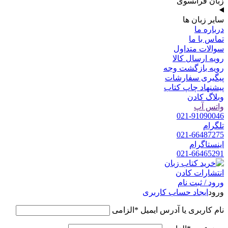
زبان فرانسوی
سایر زبان ها
درباره ما
تماس با ما
سوالات متداول
رویه ارسال کالا
رویه بازگشت وجه
پیگیری سفارشات
پیشنهاد چاپ کتاب
وبلاگ کادن
واتس آپ
021-91090046
تلگرام
021-66487275
اینستاگرام
021-66465291
ورود / ثبت نام
ورود
ایجاد حساب کاربری
نام کاربری یا آدرس ایمیل
*
الزامی