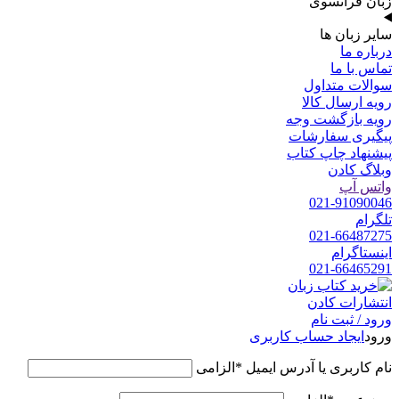
زبان فرانسوی
سایر زبان ها
درباره ما
تماس با ما
سوالات متداول
رویه ارسال کالا
رویه بازگشت وجه
پیگیری سفارشات
پیشنهاد چاپ کتاب
وبلاگ کادن
واتس آپ
021-91090046
تلگرام
021-66487275
اینستاگرام
021-66465291
ورود / ثبت نام
ورود
ایجاد حساب کاربری
نام کاربری یا آدرس ایمیل
*
الزامی