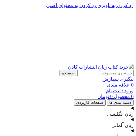
رد کردن به ناوبری
رد کردن به محتوای اصلی
پشتیبانی تلگرام : 09201005262
پشتیبانی تلفنی: 91090046 - 021
جستجو
پیگیری سفارش
0
علاقه مندی
ورود / ثبت نام
0
محصول
0
تومان
دسته بندی ها
صفحات کاربردی
زبان انگلیسی
زبان آلمانی