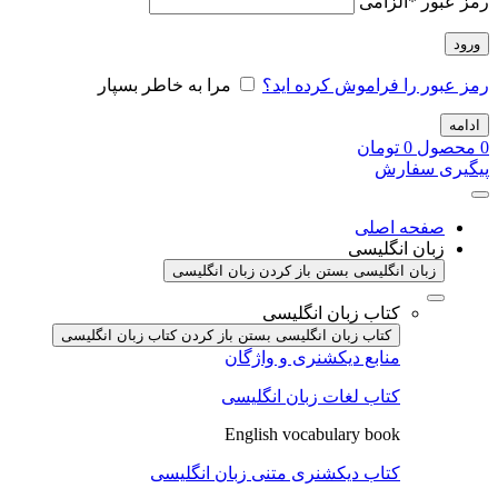
رمز عبور
*
الزامی
ورود
رمز عبور را فراموش کرده اید؟
مرا به خاطر بسپار
ادامه
0
محصول
0
تومان
پیگیری سفارش
صفحه اصلی
زبان انگلیسی
زبان انگلیسی بستن
باز کردن زبان انگلیسی
کتاب زبان انگلیسی
کتاب زبان انگلیسی بستن
باز کردن کتاب زبان انگلیسی
منابع دیکشنری و واژگان
کتاب لغات زبان انگلیسی
English vocabulary book
کتاب دیکشنری متنی زبان انگلیسی