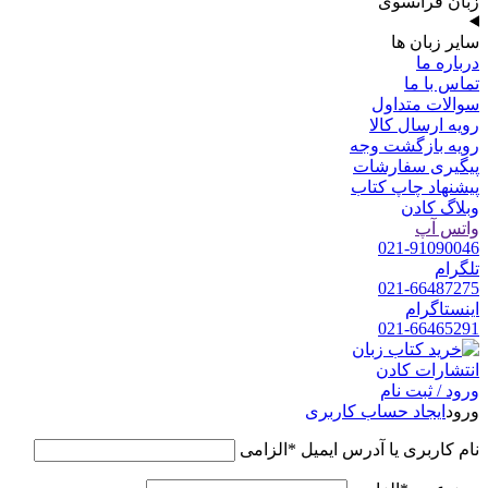
زبان فرانسوی
سایر زبان ها
درباره ما
تماس با ما
سوالات متداول
رویه ارسال کالا
رویه بازگشت وجه
پیگیری سفارشات
پیشنهاد چاپ کتاب
وبلاگ کادن
واتس آپ
021-91090046
تلگرام
021-66487275
اینستاگرام
021-66465291
ورود / ثبت نام
ورود
ایجاد حساب کاربری
نام کاربری یا آدرس ایمیل
*
الزامی