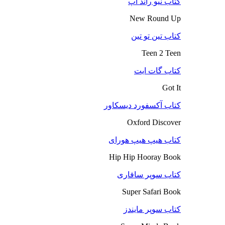
کتاب نیو راند آپ
New Round Up
کتاب تین تو تین
Teen 2 Teen
کتاب گات ایت
Got It
کتاب آکسفورد دیسکاور
Oxford Discover
کتاب هیپ هیپ هورای
Hip Hip Hooray Book
کتاب سوپر سافاری
Super Safari Book
کتاب سوپر مایندز