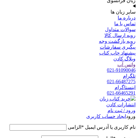
زبان فرانسوی
سایر زبان ها
درباره ما
تماس با ما
سوالات متداول
رویه ارسال کالا
رویه بازگشت وجه
پیگیری سفارشات
پیشنهاد چاپ کتاب
وبلاگ کادن
واتس آپ
021-91090046
تلگرام
021-66487275
اینستاگرام
021-66465291
ورود / ثبت نام
ورود
ایجاد حساب کاربری
نام کاربری یا آدرس ایمیل
*
الزامی