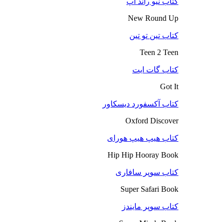
کتاب نیو راند آپ
New Round Up
کتاب تین تو تین
Teen 2 Teen
کتاب گات ایت
Got It
کتاب آکسفورد دیسکاور
Oxford Discover
کتاب هیپ هیپ هورای
Hip Hip Hooray Book
کتاب سوپر سافاری
Super Safari Book
کتاب سوپر مایندز