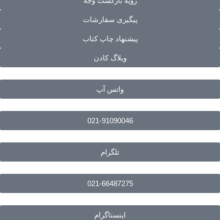
رویه بازگشت وجه
پیگیری سفارشات
پیشنهاد چاپ کتاب
وبلاگ کادن
واتس آپ
021-91090046
تلگرام
021-66487275
اینستاگرام