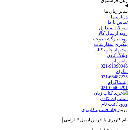
زبان فرانسوی
سایر زبان ها
درباره ما
تماس با ما
سوالات متداول
رویه ارسال کالا
رویه بازگشت وجه
پیگیری سفارشات
پیشنهاد چاپ کتاب
وبلاگ کادن
واتس آپ
021-91090046
تلگرام
021-66487275
اینستاگرام
021-66465291
ورود / ثبت نام
ورود
ایجاد حساب کاربری
نام کاربری یا آدرس ایمیل
*
الزامی