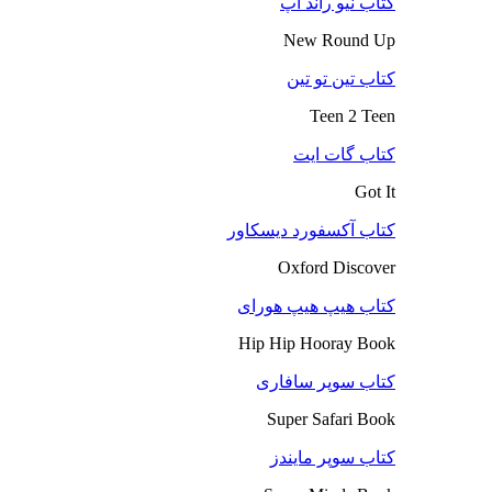
کتاب نیو راند آپ
New Round Up
کتاب تین تو تین
Teen 2 Teen
کتاب گات ایت
Got It
کتاب آکسفورد دیسکاور
Oxford Discover
کتاب هیپ هیپ هورای
Hip Hip Hooray Book
کتاب سوپر سافاری
Super Safari Book
کتاب سوپر مایندز