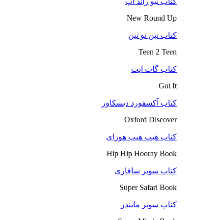
کتاب نیو راند آپ
New Round Up
کتاب تین تو تین
Teen 2 Teen
کتاب گات ایت
Got It
کتاب آکسفورد دیسکاور
Oxford Discover
کتاب هیپ هیپ هورای
Hip Hip Hooray Book
کتاب سوپر سافاری
Super Safari Book
کتاب سوپر مایندز