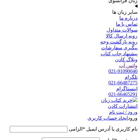
زبان فرانسوی
سایر زبان ها
درباره ما
تماس با ما
سوالات متداول
رویه ارسال کالا
رویه بازگشت وجه
پیگیری سفارشات
پیشنهاد چاپ کتاب
وبلاگ کادن
واتس آپ
021-91090046
تلگرام
021-66487275
اینستاگرام
021-66465291
ورود / ثبت نام
ورود
ایجاد حساب کاربری
نام کاربری یا آدرس ایمیل
*
الزامی