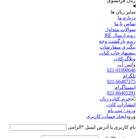
زبان فرانسوی
سایر زبان ها
درباره ما
تماس با ما
سوالات متداول
رویه ارسال کالا
رویه بازگشت وجه
پیگیری سفارشات
پیشنهاد چاپ کتاب
وبلاگ کادن
واتس آپ
021-91090046
تلگرام
021-66487275
اینستاگرام
021-66465291
ورود / ثبت نام
ورود
ایجاد حساب کاربری
نام کاربری یا آدرس ایمیل
*
الزامی