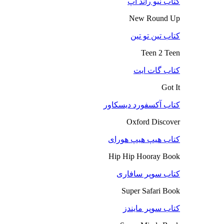
کتاب نیو راند آپ
New Round Up
کتاب تین تو تین
Teen 2 Teen
کتاب گات ایت
Got It
کتاب آکسفورد دیسکاور
Oxford Discover
کتاب هیپ هیپ هورای
Hip Hip Hooray Book
کتاب سوپر سافاری
Super Safari Book
کتاب سوپر مایندز