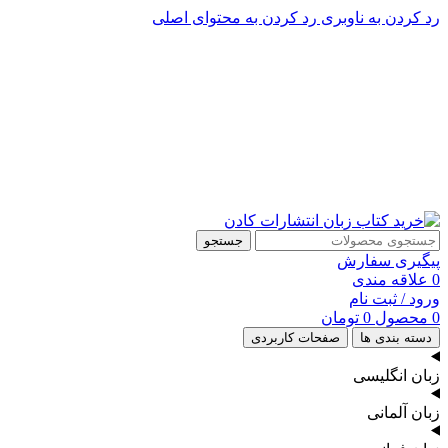
رد کردن به ناوبری
رد کردن به محتوای اصلی
پشتیبانی تلگرام : 09201005262
پشتیبانی تلفنی: 91090046 - 021
جستجو
پیگیری سفارش
0
علاقه مندی
ورود / ثبت نام
0
محصول
0
تومان
دسته بندی ها
صفحات کاربردی
زبان انگلیسی
زبان آلمانی