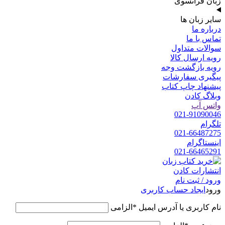
زبان فرانسوی
سایر زبان ها
درباره ما
تماس با ما
سوالات متداول
رویه ارسال کالا
رویه بازگشت وجه
پیگیری سفارشات
پیشنهاد چاپ کتاب
وبلاگ کادن
واتس آپ
021-91090046
تلگرام
021-66487275
اینستاگرام
021-66465291
ورود / ثبت نام
ورود
ایجاد حساب کاربری
نام کاربری یا آدرس ایمیل
*
الزامی