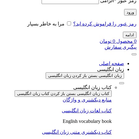
رمز عبور
*
الزامی
ورود
رمز عبور را فراموش کرده اید؟
مرا به خاطر بسپار
ادامه
0
محصول
0
تومان
پیگیری سفارش
صفحه اصلی
زبان انگلیسی
زبان انگلیسی بستن
باز کردن زبان انگلیسی
کتاب زبان انگلیسی
کتاب زبان انگلیسی بستن
باز کردن کتاب زبان انگلیسی
منابع دیکشنری و واژگان
کتاب لغات زبان انگلیسی
English vocabulary book
کتاب دیکشنری متنی زبان انگلیسی