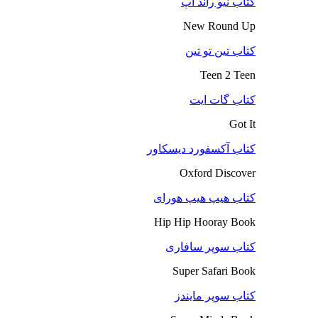
کتاب نیو راند آپ
New Round Up
کتاب تین تو تین
Teen 2 Teen
کتاب گات ایت
Got It
کتاب آکسفورد دیسکاور
Oxford Discover
کتاب هیپ هیپ هورای
Hip Hip Hooray Book
کتاب سوپر سافاری
Super Safari Book
کتاب سوپر مایندز