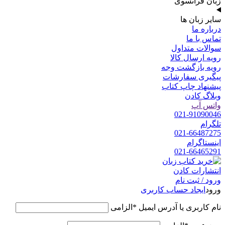
زبان فرانسوی
سایر زبان ها
درباره ما
تماس با ما
سوالات متداول
رویه ارسال کالا
رویه بازگشت وجه
پیگیری سفارشات
پیشنهاد چاپ کتاب
وبلاگ کادن
واتس آپ
021-91090046
تلگرام
021-66487275
اینستاگرام
021-66465291
ورود / ثبت نام
ورود
ایجاد حساب کاربری
نام کاربری یا آدرس ایمیل
*
الزامی