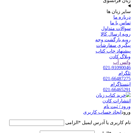
زبان فرانسوی
سایر زبان ها
درباره ما
تماس با ما
سوالات متداول
رویه ارسال کالا
رویه بازگشت وجه
پیگیری سفارشات
پیشنهاد چاپ کتاب
وبلاگ کادن
واتس آپ
021-91090046
تلگرام
021-66487275
اینستاگرام
021-66465291
ورود / ثبت نام
ورود
ایجاد حساب کاربری
نام کاربری یا آدرس ایمیل
*
الزامی