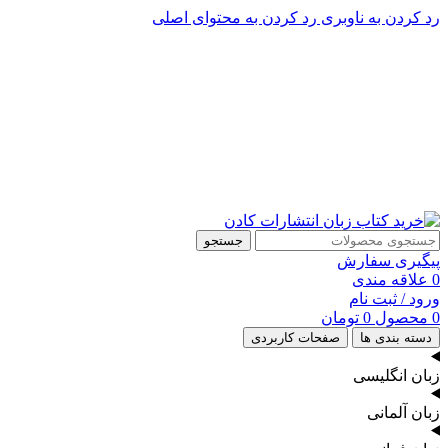
رد کردن به ناوبری
رد کردن به محتوای اصلی
پشتیبانی تلگرام : 09201005262
پشتیبانی تلفنی: 91090046 - 021
جستجو
پیگیری سفارش
0
علاقه مندی
ورود / ثبت نام
0
محصول
0
تومان
دسته بندی ها
صفحات کاربردی
زبان انگلیسی
زبان آلمانی