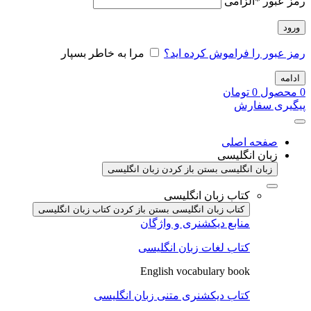
رمز عبور
*
الزامی
ورود
رمز عبور را فراموش کرده اید؟
مرا به خاطر بسپار
ادامه
0
محصول
0
تومان
پیگیری سفارش
صفحه اصلی
زبان انگلیسی
زبان انگلیسی بستن
باز کردن زبان انگلیسی
کتاب زبان انگلیسی
کتاب زبان انگلیسی بستن
باز کردن کتاب زبان انگلیسی
منابع دیکشنری و واژگان
کتاب لغات زبان انگلیسی
English vocabulary book
کتاب دیکشنری متنی زبان انگلیسی