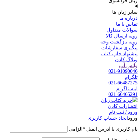
زبان فرانسوی
سایر زبان ها
درباره ما
تماس با ما
سوالات متداول
رویه ارسال کالا
رویه بازگشت وجه
پیگیری سفارشات
پیشنهاد چاپ کتاب
وبلاگ کادن
واتس آپ
021-91090046
تلگرام
021-66487275
اینستاگرام
021-66465291
ورود / ثبت نام
ورود
ایجاد حساب کاربری
نام کاربری یا آدرس ایمیل
*
الزامی