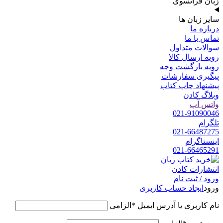
زبان فرانسوی
سایر زبان ها
درباره ما
تماس با ما
سوالات متداول
رویه ارسال کالا
رویه بازگشت وجه
پیگیری سفارشات
پیشنهاد چاپ کتاب
وبلاگ کادن
واتس آپ
021-91090046
تلگرام
021-66487275
اینستاگرام
021-66465291
ورود / ثبت نام
ورود
ایجاد حساب کاربری
نام کاربری یا آدرس ایمیل
*
الزامی