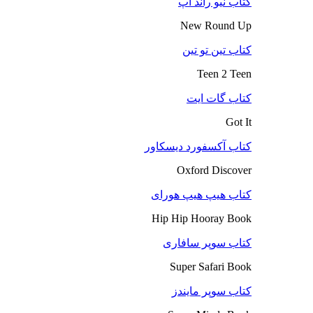
کتاب نیو راند آپ
New Round Up
کتاب تین تو تین
Teen 2 Teen
کتاب گات ایت
Got It
کتاب آکسفورد دیسکاور
Oxford Discover
کتاب هیپ هیپ هورای
Hip Hip Hooray Book
کتاب سوپر سافاری
Super Safari Book
کتاب سوپر مایندز