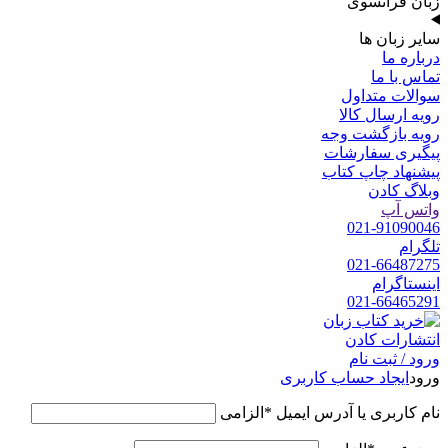
زبان فرانسوی
سایر زبان ها
درباره ما
تماس با ما
سوالات متداول
رویه ارسال کالا
رویه بازگشت وجه
پیگیری سفارشات
پیشنهاد چاپ کتاب
وبلاگ کادن
واتس آپ
021-91090046
تلگرام
021-66487275
اینستاگرام
021-66465291
ورود / ثبت نام
ورود
ایجاد حساب کاربری
نام کاربری یا آدرس ایمیل
*
الزامی