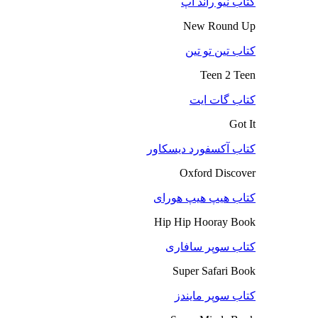
کتاب نیو راند آپ
New Round Up
کتاب تین تو تین
Teen 2 Teen
کتاب گات ایت
Got It
کتاب آکسفورد دیسکاور
Oxford Discover
کتاب هیپ هیپ هورای
Hip Hip Hooray Book
کتاب سوپر سافاری
Super Safari Book
کتاب سوپر مایندز