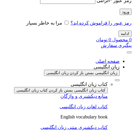
رمز عبور
*
الزامی
ورود
رمز عبور را فراموش کرده اید؟
مرا به خاطر بسپار
ادامه
0
محصول
0
تومان
پیگیری سفارش
صفحه اصلی
زبان انگلیسی
زبان انگلیسی بستن
باز کردن زبان انگلیسی
کتاب زبان انگلیسی
کتاب زبان انگلیسی بستن
باز کردن کتاب زبان انگلیسی
منابع دیکشنری و واژگان
کتاب لغات زبان انگلیسی
English vocabulary book
کتاب دیکشنری متنی زبان انگلیسی