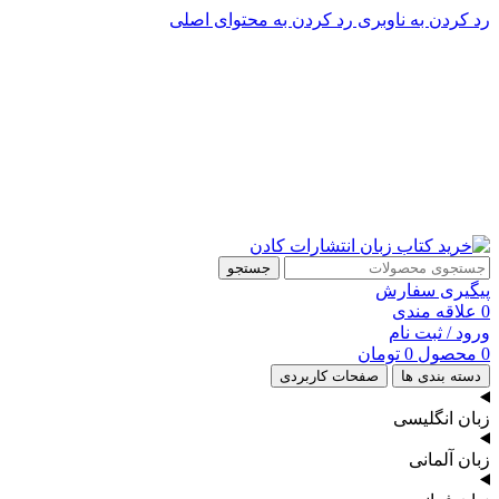
رد کردن به ناوبری
رد کردن به محتوای اصلی
پشتیبانی تلگرام : 09201005262
پشتیبانی تلفنی: 91090046 - 021
جستجو
پیگیری سفارش
0
علاقه مندی
ورود / ثبت نام
0
محصول
0
تومان
دسته بندی ها
صفحات کاربردی
زبان انگلیسی
زبان آلمانی