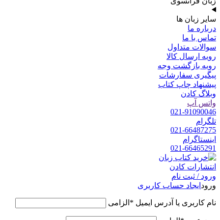
زبان فرانسوی
سایر زبان ها
درباره ما
تماس با ما
سوالات متداول
رویه ارسال کالا
رویه بازگشت وجه
پیگیری سفارشات
پیشنهاد چاپ کتاب
وبلاگ کادن
واتس آپ
021-91090046
تلگرام
021-66487275
اینستاگرام
021-66465291
ورود / ثبت نام
ورود
ایجاد حساب کاربری
نام کاربری یا آدرس ایمیل
*
الزامی