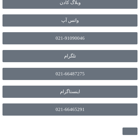
وبلاگ کادن
واتس آپ
021-91090046
تلگرام
021-66487275
اینستاگرام
021-66465291