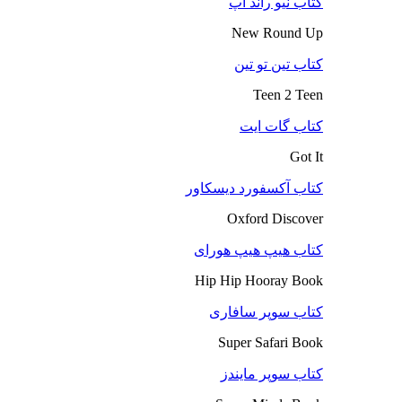
کتاب نیو راند آپ
New Round Up
کتاب تین تو تین
Teen 2 Teen
کتاب گات ایت
Got It
کتاب آکسفورد دیسکاور
Oxford Discover
کتاب هیپ هیپ هورای
Hip Hip Hooray Book
کتاب سوپر سافاری
Super Safari Book
کتاب سوپر مایندز