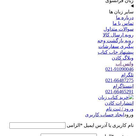
زبان فرانسوی
سایر زبان ها
درباره ما
تماس با ما
سوالات متداول
رویه ارسال کالا
رویه بازگشت وجه
پیگیری سفارشات
پیشنهاد چاپ کتاب
وبلاگ کادن
واتس آپ
021-91090046
تلگرام
021-66487275
اینستاگرام
021-66465291
ورود / ثبت نام
ورود
ایجاد حساب کاربری
نام کاربری یا آدرس ایمیل
*
الزامی