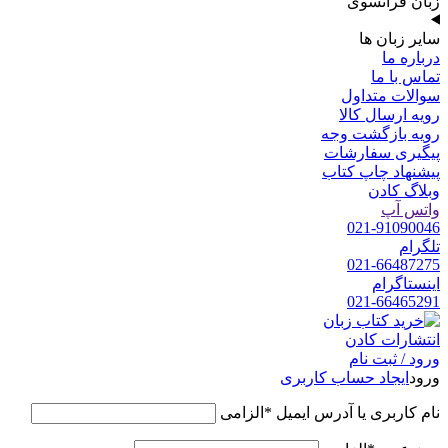
زبان فرانسوی
سایر زبان ها
درباره ما
تماس با ما
سوالات متداول
رویه ارسال کالا
رویه بازگشت وجه
پیگیری سفارشات
پیشنهاد چاپ کتاب
وبلاگ کادن
واتس آپ
021-91090046
تلگرام
021-66487275
اینستاگرام
021-66465291
ورود / ثبت نام
ورود
ایجاد حساب کاربری
نام کاربری یا آدرس ایمیل
*
الزامی