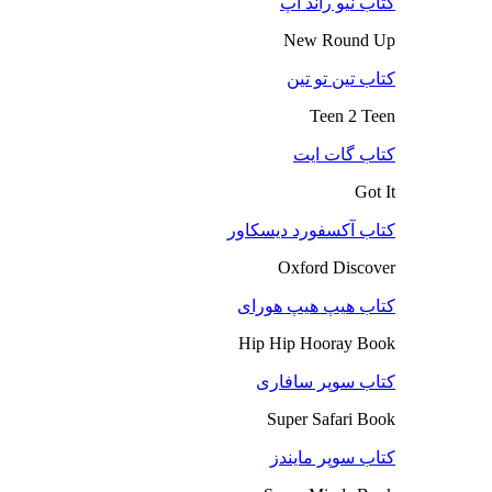
کتاب نیو راند آپ
New Round Up
کتاب تین تو تین
Teen 2 Teen
کتاب گات ایت
Got It
کتاب آکسفورد دیسکاور
Oxford Discover
کتاب هیپ هیپ هورای
Hip Hip Hooray Book
کتاب سوپر سافاری
Super Safari Book
کتاب سوپر مایندز