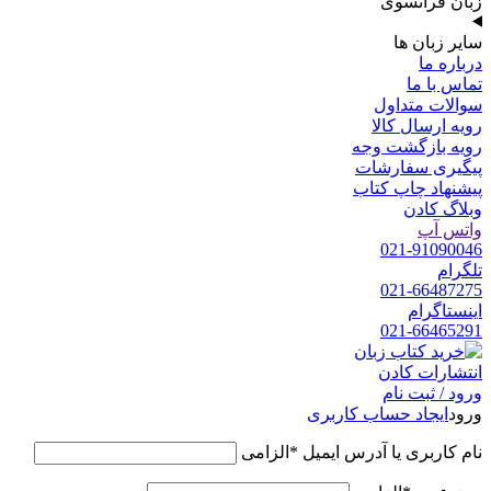
زبان فرانسوی
سایر زبان ها
درباره ما
تماس با ما
سوالات متداول
رویه ارسال کالا
رویه بازگشت وجه
پیگیری سفارشات
پیشنهاد چاپ کتاب
وبلاگ کادن
واتس آپ
021-91090046
تلگرام
021-66487275
اینستاگرام
021-66465291
ورود / ثبت نام
ورود
ایجاد حساب کاربری
نام کاربری یا آدرس ایمیل
*
الزامی