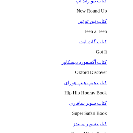
کتاب نیو راند آپ
New Round Up
کتاب تین تو تین
Teen 2 Teen
کتاب گات ایت
Got It
کتاب آکسفورد دیسکاور
Oxford Discover
کتاب هیپ هیپ هورای
Hip Hip Hooray Book
کتاب سوپر سافاری
Super Safari Book
کتاب سوپر مایندز