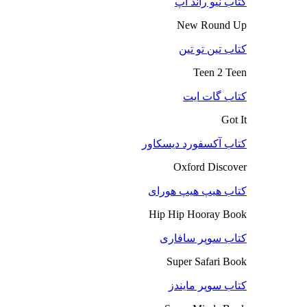
کتاب نیو راند آپ
New Round Up
کتاب تین تو تین
Teen 2 Teen
کتاب گات ایت
Got It
کتاب آکسفورد دیسکاور
Oxford Discover
کتاب هیپ هیپ هورای
Hip Hip Hooray Book
کتاب سوپر سافاری
Super Safari Book
کتاب سوپر مایندز