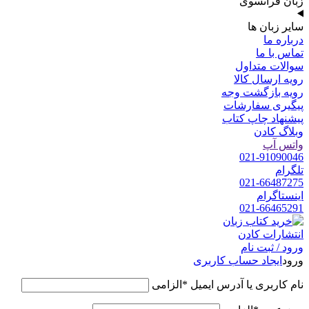
زبان فرانسوی
سایر زبان ها
درباره ما
تماس با ما
سوالات متداول
رویه ارسال کالا
رویه بازگشت وجه
پیگیری سفارشات
پیشنهاد چاپ کتاب
وبلاگ کادن
واتس آپ
021-91090046
تلگرام
021-66487275
اینستاگرام
021-66465291
ورود / ثبت نام
ورود
ایجاد حساب کاربری
نام کاربری یا آدرس ایمیل
*
الزامی