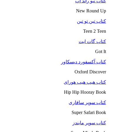
کتاب نیو راند آپ
New Round Up
کتاب تین تو تین
Teen 2 Teen
کتاب گات ایت
Got It
کتاب آکسفورد دیسکاور
Oxford Discover
کتاب هیپ هیپ هورای
Hip Hip Hooray Book
کتاب سوپر سافاری
Super Safari Book
کتاب سوپر مایندز