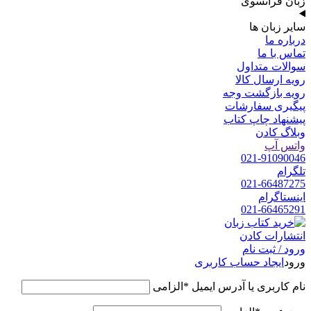
زبان فرانسوی
سایر زبان ها
درباره ما
تماس با ما
سوالات متداول
رویه ارسال کالا
رویه بازگشت وجه
پیگیری سفارشات
پیشنهاد چاپ کتاب
وبلاگ کادن
واتس آپ
021-91090046
تلگرام
021-66487275
اینستاگرام
021-66465291
ورود / ثبت نام
ورود
ایجاد حساب کاربری
نام کاربری یا آدرس ایمیل
*
الزامی