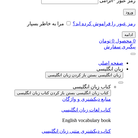
رمز عبور
*
الزامی
ورود
رمز عبور را فراموش کرده اید؟
مرا به خاطر بسپار
ادامه
0
محصول
0
تومان
پیگیری سفارش
صفحه اصلی
زبان انگلیسی
زبان انگلیسی بستن
باز کردن زبان انگلیسی
کتاب زبان انگلیسی
کتاب زبان انگلیسی بستن
باز کردن کتاب زبان انگلیسی
منابع دیکشنری و واژگان
کتاب لغات زبان انگلیسی
English vocabulary book
کتاب دیکشنری متنی زبان انگلیسی