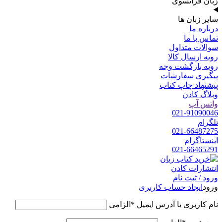
زبان فرانسوی
سایر زبان ها
درباره ما
تماس با ما
سوالات متداول
رویه ارسال کالا
رویه بازگشت وجه
پیگیری سفارشات
پیشنهاد چاپ کتاب
وبلاگ کادن
واتس آپ
021-91090046
تلگرام
021-66487275
اینستاگرام
021-66465291
ورود / ثبت نام
ورود
ایجاد حساب کاربری
نام کاربری یا آدرس ایمیل
*
الزامی