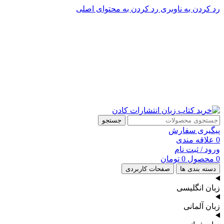
رد کردن به ناوبری
رد کردن به محتوای اصلی
پشتیبانی تلگرام : 09201005262
پشتیبانی تلفنی: 91090046 - 021
جستجو
پیگیری سفارش
0
علاقه مندی
ورود / ثبت نام
0
محصول
0
تومان
دسته بندی ها
صفحات کاربردی
زبان انگلیسی
زبان آلمانی