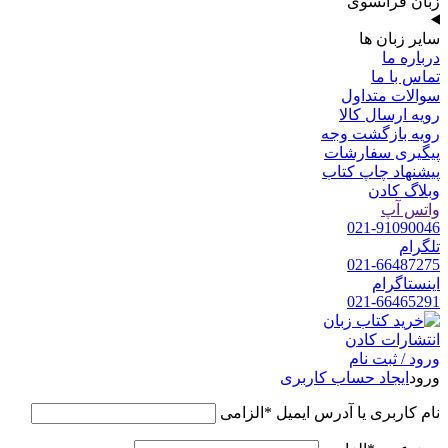
زبان فرانسوی
سایر زبان ها
درباره ما
تماس با ما
سوالات متداول
رویه ارسال کالا
رویه بازگشت وجه
پیگیری سفارشات
پیشنهاد چاپ کتاب
وبلاگ کادن
واتس آپ
021-91090046
تلگرام
021-66487275
اینستاگرام
021-66465291
ورود / ثبت نام
ورود
ایجاد حساب کاربری
نام کاربری یا آدرس ایمیل
*
الزامی