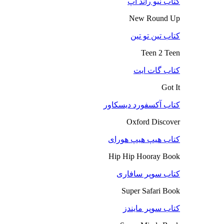
کتاب نیو راند آپ
New Round Up
کتاب تین تو تین
Teen 2 Teen
کتاب گات ایت
Got It
کتاب آکسفورد دیسکاور
Oxford Discover
کتاب هیپ هیپ هورای
Hip Hip Hooray Book
کتاب سوپر سافاری
Super Safari Book
کتاب سوپر مایندز