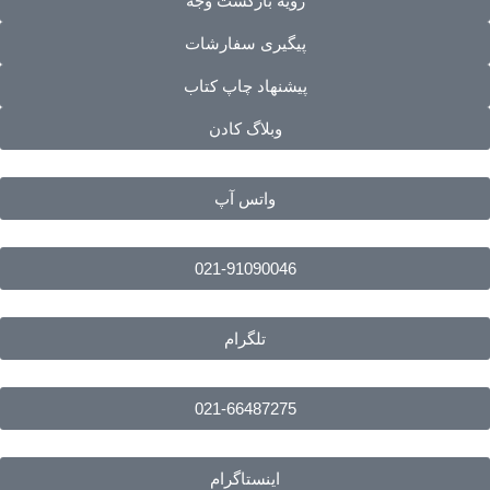
رویه بازگشت وجه
پیگیری سفارشات
پیشنهاد چاپ کتاب
وبلاگ کادن
واتس آپ
021-91090046
تلگرام
021-66487275
اینستاگرام