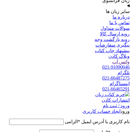
زبان فرانسوی
سایر زبان ها
درباره ما
تماس با ما
سوالات متداول
رویه ارسال کالا
رویه بازگشت وجه
پیگیری سفارشات
پیشنهاد چاپ کتاب
وبلاگ کادن
واتس آپ
021-91090046
تلگرام
021-66487275
اینستاگرام
021-66465291
ورود / ثبت نام
ورود
ایجاد حساب کاربری
نام کاربری یا آدرس ایمیل
*
الزامی