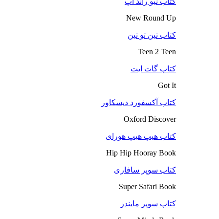
کتاب نیو راند آپ
New Round Up
کتاب تین تو تین
Teen 2 Teen
کتاب گات ایت
Got It
کتاب آکسفورد دیسکاور
Oxford Discover
کتاب هیپ هیپ هورای
Hip Hip Hooray Book
کتاب سوپر سافاری
Super Safari Book
کتاب سوپر مایندز