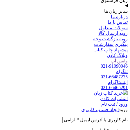
زبان فرانسوی
سایر زبان ها
درباره ما
تماس با ما
سوالات متداول
رویه ارسال کالا
رویه بازگشت وجه
پیگیری سفارشات
پیشنهاد چاپ کتاب
وبلاگ کادن
واتس آپ
021-91090046
تلگرام
021-66487275
اینستاگرام
021-66465291
ورود / ثبت نام
ورود
ایجاد حساب کاربری
نام کاربری یا آدرس ایمیل
*
الزامی