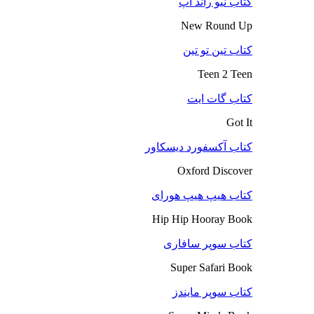
کتاب نیو راند آپ
New Round Up
کتاب تین تو تین
Teen 2 Teen
کتاب گات ایت
Got It
کتاب آکسفورد دیسکاور
Oxford Discover
کتاب هیپ هیپ هورای
Hip Hip Hooray Book
کتاب سوپر سافاری
Super Safari Book
کتاب سوپر مایندز