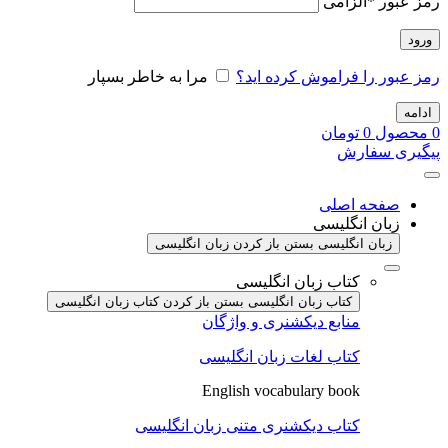
رمز عبور
*
الزامی
ورود
رمز عبور را فراموش کرده اید؟
مرا به خاطر بسپار
ادامه
0
محصول
0
تومان
پیگیری سفارش
صفحه اصلی
زبان انگلیسی
زبان انگلیسی بستن
باز کردن زبان انگلیسی
کتاب زبان انگلیسی
کتاب زبان انگلیسی بستن
باز کردن کتاب زبان انگلیسی
منابع دیکشنری و واژگان
کتاب لغات زبان انگلیسی
English vocabulary book
کتاب دیکشنری متنی زبان انگلیسی