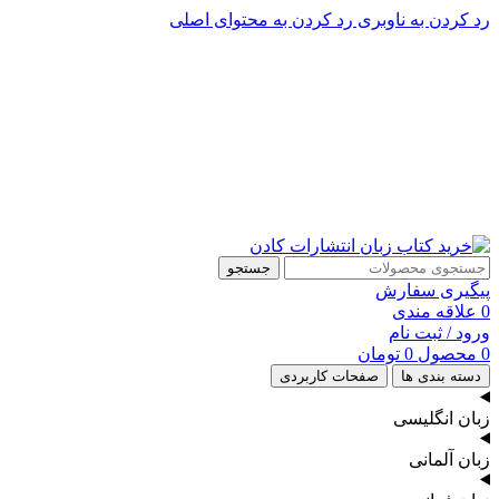
رد کردن به ناوبری
رد کردن به محتوای اصلی
پشتیبانی تلگرام : 09201005262
پشتیبانی تلفنی: 91090046 - 021
جستجو
پیگیری سفارش
0
علاقه مندی
ورود / ثبت نام
0
محصول
0
تومان
دسته بندی ها
صفحات کاربردی
زبان انگلیسی
زبان آلمانی