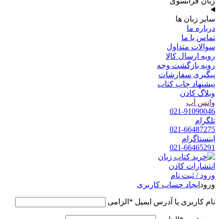
زبان فرانسوی
سایر زبان ها
درباره ما
تماس با ما
سوالات متداول
رویه ارسال کالا
رویه بازگشت وجه
پیگیری سفارشات
پیشنهاد چاپ کتاب
وبلاگ کادن
واتس آپ
021-91090046
تلگرام
021-66487275
اینستاگرام
021-66465291
ورود / ثبت نام
ورود
ایجاد حساب کاربری
نام کاربری یا آدرس ایمیل
*
الزامی