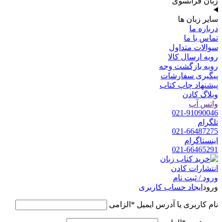
زبان فرانسوی
سایر زبان ها
درباره ما
تماس با ما
سوالات متداول
رویه ارسال کالا
رویه بازگشت وجه
پیگیری سفارشات
پیشنهاد چاپ کتاب
وبلاگ کادن
واتس آپ
021-91090046
تلگرام
021-66487275
اینستاگرام
021-66465291
ورود / ثبت نام
ورود
ایجاد حساب کاربری
نام کاربری یا آدرس ایمیل
*
الزامی