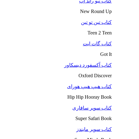
کتاب نیو راند آپ
New Round Up
کتاب تین تو تین
Teen 2 Teen
کتاب گات ایت
Got It
کتاب آکسفورد دیسکاور
Oxford Discover
کتاب هیپ هیپ هورای
Hip Hip Hooray Book
کتاب سوپر سافاری
Super Safari Book
کتاب سوپر مایندز