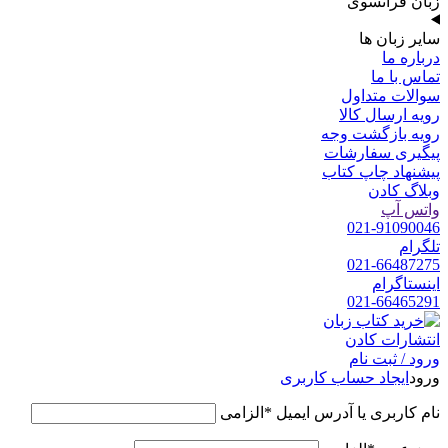
زبان فرانسوی
سایر زبان ها
درباره ما
تماس با ما
سوالات متداول
رویه ارسال کالا
رویه بازگشت وجه
پیگیری سفارشات
پیشنهاد چاپ کتاب
وبلاگ کادن
واتس آپ
021-91090046
تلگرام
021-66487275
اینستاگرام
021-66465291
ورود / ثبت نام
ورود
ایجاد حساب کاربری
نام کاربری یا آدرس ایمیل
*
الزامی