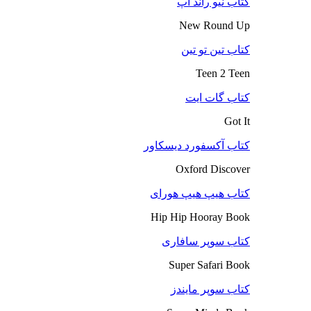
کتاب نیو راند آپ
New Round Up
کتاب تین تو تین
Teen 2 Teen
کتاب گات ایت
Got It
کتاب آکسفورد دیسکاور
Oxford Discover
کتاب هیپ هیپ هورای
Hip Hip Hooray Book
کتاب سوپر سافاری
Super Safari Book
کتاب سوپر مایندز