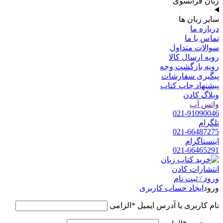
زبان فرانسوی
سایر زبان ها
درباره ما
تماس با ما
سوالات متداول
رویه ارسال کالا
رویه بازگشت وجه
پیگیری سفارشات
پیشنهاد چاپ کتاب
وبلاگ کادن
واتس آپ
021-91090046
تلگرام
021-66487275
اینستاگرام
021-66465291
ورود / ثبت نام
ورود
ایجاد حساب کاربری
نام کاربری یا آدرس ایمیل
*
الزامی