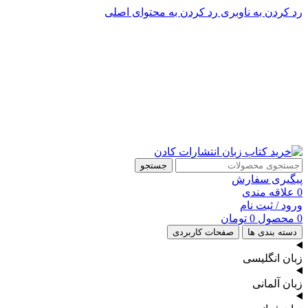
رد کردن به ناوبری
رد کردن به محتوای اصلی
پشتیبانی تلگرام : 09201005262
پشتیبانی تلفنی: 91090046 - 021
جستجو
پیگیری سفارش
0
علاقه مندی
ورود / ثبت نام
0
محصول
0
تومان
دسته بندی ها
صفحات کاربردی
زبان انگلیسی
زبان آلمانی