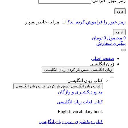
رمز عبور
*
الزامی
ورود
رمز عبور را فراموش کرده اید؟
مرا به خاطر بسپار
ادامه
0
محصول
0
تومان
پیگیری سفارش
صفحه اصلی
زبان انگلیسی
زبان انگلیسی بستن
باز کردن زبان انگلیسی
کتاب زبان انگلیسی
کتاب زبان انگلیسی بستن
باز کردن کتاب زبان انگلیسی
منابع دیکشنری و واژگان
کتاب لغات زبان انگلیسی
English vocabulary book
کتاب دیکشنری متنی زبان انگلیسی