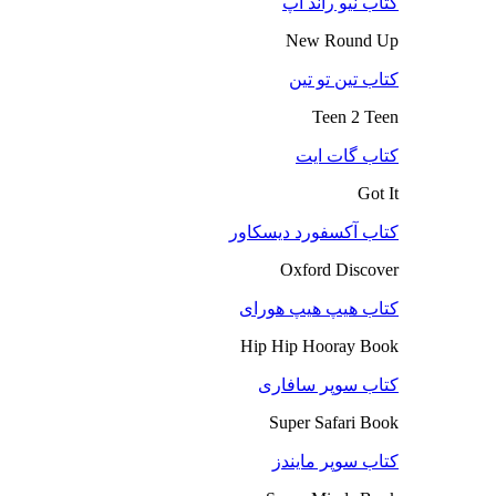
کتاب نیو راند آپ
New Round Up
کتاب تین تو تین
Teen 2 Teen
کتاب گات ایت
Got It
کتاب آکسفورد دیسکاور
Oxford Discover
کتاب هیپ هیپ هورای
Hip Hip Hooray Book
کتاب سوپر سافاری
Super Safari Book
کتاب سوپر مایندز