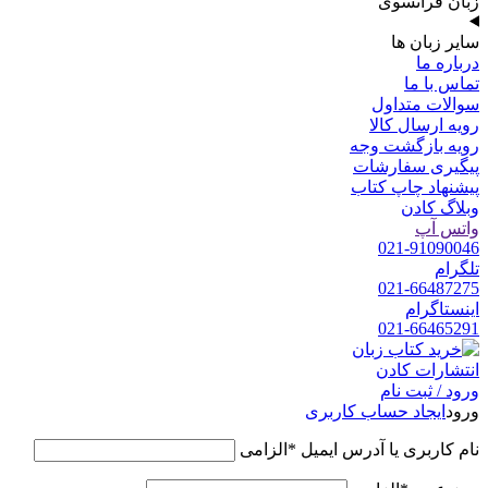
زبان فرانسوی
سایر زبان ها
درباره ما
تماس با ما
سوالات متداول
رویه ارسال کالا
رویه بازگشت وجه
پیگیری سفارشات
پیشنهاد چاپ کتاب
وبلاگ کادن
واتس آپ
021-91090046
تلگرام
021-66487275
اینستاگرام
021-66465291
ورود / ثبت نام
ورود
ایجاد حساب کاربری
نام کاربری یا آدرس ایمیل
*
الزامی