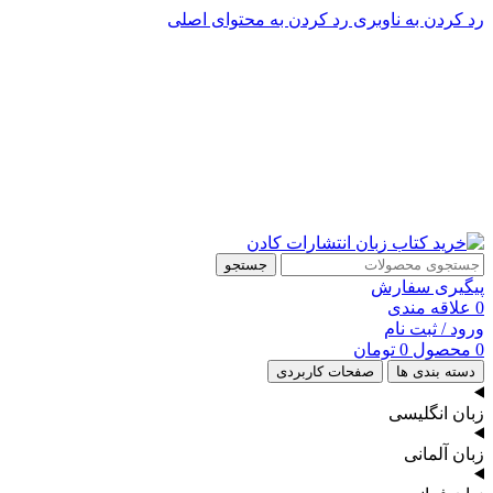
رد کردن به ناوبری
رد کردن به محتوای اصلی
پشتیبانی تلگرام : 09201005262
پشتیبانی تلفنی: 91090046 - 021
جستجو
پیگیری سفارش
0
علاقه مندی
ورود / ثبت نام
0
محصول
0
تومان
دسته بندی ها
صفحات کاربردی
زبان انگلیسی
زبان آلمانی