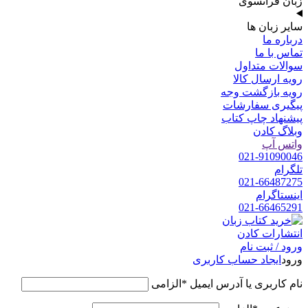
زبان فرانسوی
سایر زبان ها
درباره ما
تماس با ما
سوالات متداول
رویه ارسال کالا
رویه بازگشت وجه
پیگیری سفارشات
پیشنهاد چاپ کتاب
وبلاگ کادن
واتس آپ
021-91090046
تلگرام
021-66487275
اینستاگرام
021-66465291
ورود / ثبت نام
ورود
ایجاد حساب کاربری
نام کاربری یا آدرس ایمیل
*
الزامی