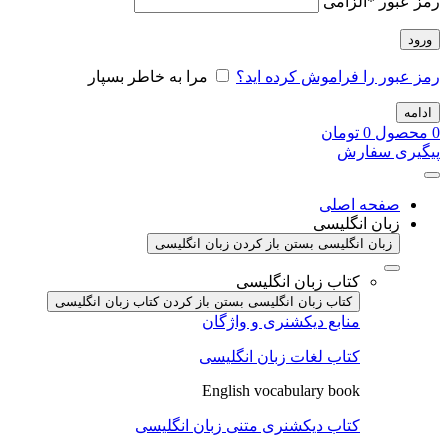
رمز عبور
*
الزامی
ورود
رمز عبور را فراموش کرده اید؟
مرا به خاطر بسپار
ادامه
0
محصول
0
تومان
پیگیری سفارش
صفحه اصلی
زبان انگلیسی
زبان انگلیسی بستن
باز کردن زبان انگلیسی
کتاب زبان انگلیسی
کتاب زبان انگلیسی بستن
باز کردن کتاب زبان انگلیسی
منابع دیکشنری و واژگان
کتاب لغات زبان انگلیسی
English vocabulary book
کتاب دیکشنری متنی زبان انگلیسی