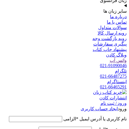
زبان فرانسوی
سایر زبان ها
درباره ما
تماس با ما
سوالات متداول
رویه ارسال کالا
رویه بازگشت وجه
پیگیری سفارشات
پیشنهاد چاپ کتاب
وبلاگ کادن
واتس آپ
021-91090046
تلگرام
021-66487275
اینستاگرام
021-66465291
ورود / ثبت نام
ورود
ایجاد حساب کاربری
نام کاربری یا آدرس ایمیل
*
الزامی