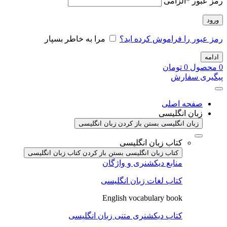
رمز عبور
*
الزامی
ورود
رمز عبور را فراموش کرده اید؟
مرا به خاطر بسپار
ادامه
0
محصول
0
تومان
پیگیری سفارش
صفحه اصلی
زبان انگلیسی
زبان انگلیسی بستن
باز کردن زبان انگلیسی
کتاب زبان انگلیسی
کتاب زبان انگلیسی بستن
باز کردن کتاب زبان انگلیسی
منابع دیکشنری و واژگان
کتاب لغات زبان انگلیسی
English vocabulary book
کتاب دیکشنری متنی زبان انگلیسی