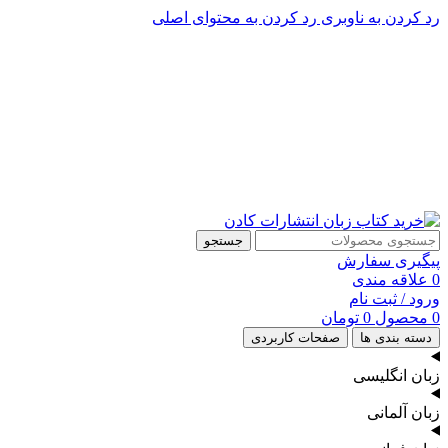
رد کردن به ناوبری
رد کردن به محتوای اصلی
پشتیبانی تلگرام : 09201005262
پشتیبانی تلفنی: 91090046 - 021
جستجو
پیگیری سفارش
0
علاقه مندی
ورود / ثبت نام
0
محصول
0
تومان
دسته بندی ها
صفحات کاربردی
زبان انگلیسی
زبان آلمانی