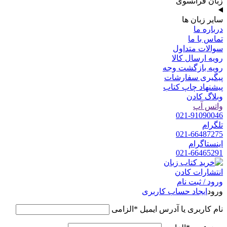
زبان فرانسوی
سایر زبان ها
درباره ما
تماس با ما
سوالات متداول
رویه ارسال کالا
رویه بازگشت وجه
پیگیری سفارشات
پیشنهاد چاپ کتاب
وبلاگ کادن
واتس آپ
021-91090046
تلگرام
021-66487275
اینستاگرام
021-66465291
ورود / ثبت نام
ورود
ایجاد حساب کاربری
نام کاربری یا آدرس ایمیل
*
الزامی