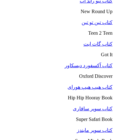
کتاب نیو راند آپ
New Round Up
کتاب تین تو تین
Teen 2 Teen
کتاب گات ایت
Got It
کتاب آکسفورد دیسکاور
Oxford Discover
کتاب هیپ هیپ هورای
Hip Hip Hooray Book
کتاب سوپر سافاری
Super Safari Book
کتاب سوپر مایندز