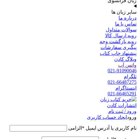
زبان فرانسوی
سایر زبان ها
درباره ما
تماس با ما
سوالات متداول
رویه ارسال کالا
رویه بازگشت وجه
پیگیری سفارشات
پیشنهاد چاپ کتاب
وبلاگ کادن
واتس آپ
021-91090046
تلگرام
021-66487275
اینستاگرام
021-66465291
ورود / ثبت نام
ورود
ایجاد حساب کاربری
نام کاربری یا آدرس ایمیل
*
الزامی