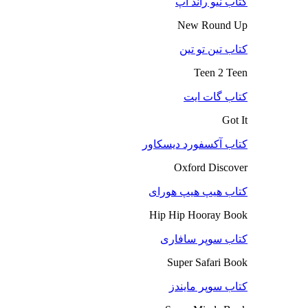
کتاب نیو راند آپ
New Round Up
کتاب تین تو تین
Teen 2 Teen
کتاب گات ایت
Got It
کتاب آکسفورد دیسکاور
Oxford Discover
کتاب هیپ هیپ هورای
Hip Hip Hooray Book
کتاب سوپر سافاری
Super Safari Book
کتاب سوپر مایندز