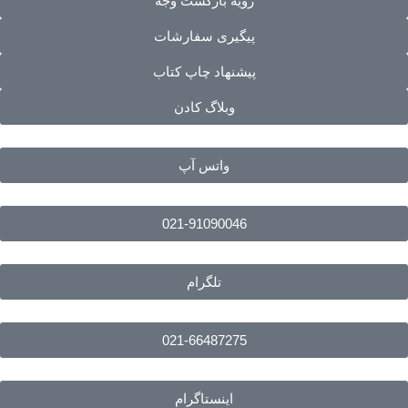
رویه بازگشت وجه
پیگیری سفارشات
پیشنهاد چاپ کتاب
وبلاگ کادن
واتس آپ
021-91090046
تلگرام
021-66487275
اینستاگرام