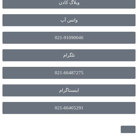
وبلاگ کادن
واتس آپ
021-91090046
تلگرام
021-66487275
اینستاگرام
021-66465291