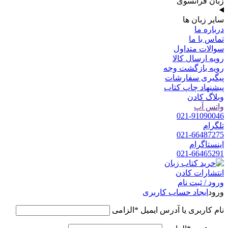
زبان فرانسوی
سایر زبان ها
درباره ما
تماس با ما
سوالات متداول
رویه ارسال کالا
رویه بازگشت وجه
پیگیری سفارشات
پیشنهاد چاپ کتاب
وبلاگ کادن
واتس آپ
021-91090046
تلگرام
021-66487275
اینستاگرام
021-66465291
ورود / ثبت نام
ورود
ایجاد حساب کاربری
نام کاربری یا آدرس ایمیل
*
الزامی