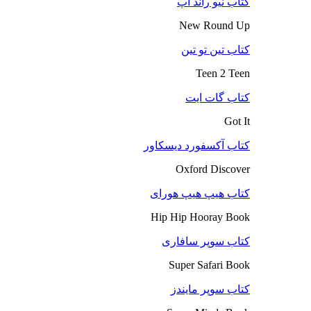
کتاب نیو راند آپ
New Round Up
کتاب تین تو تین
Teen 2 Teen
کتاب گات ایت
Got It
کتاب آکسفورد دیسکاور
Oxford Discover
کتاب هیپ هیپ هورای
Hip Hip Hooray Book
کتاب سوپر سافاری
Super Safari Book
کتاب سوپر مایندز