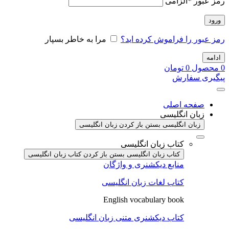
رمز عبور
*
الزامی
ورود
رمز عبور را فراموش کرده اید؟
مرا به خاطر بسپار
ادامه
0
محصول
0
تومان
پیگیری سفارش
صفحه اصلی
زبان انگلیسی
زبان انگلیسی بستن
باز کردن زبان انگلیسی
کتاب زبان انگلیسی
کتاب زبان انگلیسی بستن
باز کردن کتاب زبان انگلیسی
منابع دیکشنری و واژگان
کتاب لغات زبان انگلیسی
English vocabulary book
کتاب دیکشنری متنی زبان انگلیسی