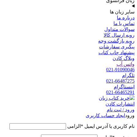
زبان فرانسوی
سایر زبان ها
درباره ما
تماس با ما
سوالات متداول
رویه ارسال کالا
رویه بازگشت وجه
پیگیری سفارشات
پیشنهاد چاپ کتاب
وبلاگ کادن
واتس آپ
021-91090046
تلگرام
021-66487275
اینستاگرام
021-66465291
ورود / ثبت نام
ورود
ایجاد حساب کاربری
نام کاربری یا آدرس ایمیل
*
الزامی