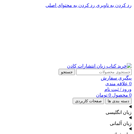
رد کردن به ناوبری
رد کردن به محتوای اصلی
پشتیبانی تلگرام : 09201005262
پشتیبانی تلفنی: 91090046 - 021
جستجو
پیگیری سفارش
0
علاقه مندی
ورود / ثبت نام
0
محصول
0
تومان
دسته بندی ها
صفحات کاربردی
زبان انگلیسی
زبان آلمانی